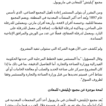
مجمع “إيليتش” للمعادن في ماريوبول.
ومن المقرر أن يتولى المستثمر إعادة تأهيل المجمع الصناعي، الذي تأسس
عام 1897 ويُعد أحد أكبر المنشآت المعدنية في المنطقة. ويضم المجمع
مصنعا للتلبيد، وخمسة أفران لافحة، وأربعة أفران مارتن، ومعملين للدرفلة
على الساخن، وماكينة لدرفلة البلاطات، إضافة إلى معمل للدرفلة على
البارد، ومعمل لدرفلة الصفائح، فضلًا عن عدد من الورش والمرافق الإنتاجية
المساندة.
ولم تُكشف حتى الآن هوية الشركة التي ستتولى تنفيذ المشروع.
وقال المسؤول: “بدأ المستثمر تنفيذ الخطط المرحلية التي حددتها الحكومة
الفيدرالية ووزارة الصناعة والتجارة. أما التفاصيل الدقيقة، بما في ذلك ما إذا
كان المشروع سيركز على صناعة الحديد والصلب أو معالجة الخامات أو أي
نشاط آخر، فسيتم تحديدها من قبل وزارة الصناعة والتجارة والمستثمر وفقا
لظروف السوق”.
لمحة موجزة عن مجمع «إيليتش» للمعادن
يُعد مجمع «إيليتش» للمعادن في ماريوبول أحد أكبر المجمعات المعدنية في
أوكرانيا وأوروبا، وقد تعرض لأضرار جسيمة خلال الحرب، فيما بدأت مؤخرا