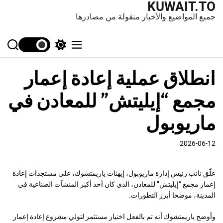
KUWAIT.TO
جميع المواضيع والأخبار منقولة من مصادرها
S
S
M
e
w
e
a
i
n
انطلاق عملية إعادة إعمار
r
t
u
c
c
h
h
مجمع “إيليتش” للمعادن في
c
o
l
ماريوبول
o
r
m
2026-06-12
o
d
e
علّق نائب رئيس إدارة ماريوبول، إيهنات ياريمتشوك، على مستجدات إعادة
إعمار مجمع “إيليتش” للمعادن، الذي كان أحد أكبر المنشآت الصناعية في
المدينة، موضحا أبرز التطورات.
وأوضح ياريمتشوك أنه تم بالفعل اختيار مستثمر لتولي مشروع إعادة إعمار