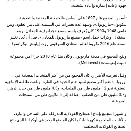
جهود لإعادة إعماره وإعادة تشغيله.
تأسس المجمع عام 1897 على أساس «الجمعية المعدنية والتعدينية
نيكوبول–ماريوبول»، وشهد عدة تغييرات في التسمية على مر العقود. وبين
عامي 1948 و1990 كان يُعرف باسم مصنع «جدانوف» للمعادن. وبعد
استقلال أوكرانيا حمل اسم «مصنع ماريوبول للمعادن»، قبل أن يُعاد تغيير
اسمه عام 2016 تكريما لعالم المعادن السوفيتي زوت إيليتش نيكراسوف.
ويقع المجمع في مدينة ماريوبول، وكان منذ عام 2010 جزءا من مجموعة
«ميت إنفيست» (Metinvest).
وقبل تعرضه للأضرار، كان المجمع من بين أكبر المنشآت المعدنية في
أوروبا، إذ ضم أكبر مصنع لتلبيد خام الحديد في القارة. وبلغت طاقته الإنتاجية
السنوية نحو 12 مليون طن من الملبدات، و4.3 مليون طن من حديد الزهر،
و3.7 مليون طن من الصلب، إضافة إلى 5 ملايين طن من المنتجات
المدرفلة.
واشتهر المجمع بإنتاج الصفائح الفولاذية المدرفلة على الساخن والبارد،
والأنابيب الملحومة كهربائيا، كما كان المصنع الوحيد في أوكرانيا الذي ينتج
الصفائح الفولاذية المجلفنة.