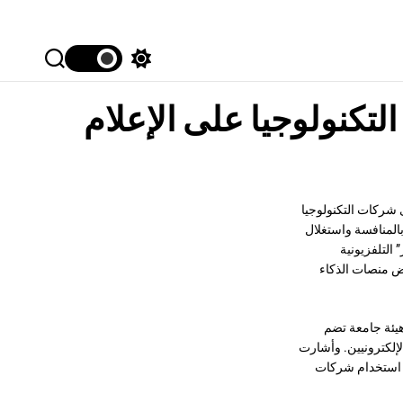
S
S
e
w
a
i
لتكنولوجيا على الإعلام
r
t
c
c
h
h
c
o
l
o
ى شركات التكنولوجيا
r
بالمنافسة واستغلال
m
o
 التلفزيونية
d
عض منصات الذكاء
e
هيئة جامعة تضم
لإلكترونيين. وأشارت
يد استخدام شركات