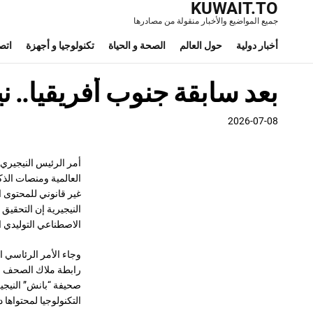
KUWAIT.TO
جميع المواضيع والأخبار منقولة من مصادرها
أخبار دولية
حول العالم
الصحة و الحياة
تكنولوجيا و أجهزة
اتص
بعد سابقة جنوب أفريقيا.. 
2026-07-08
أمر الرئيس النيجيري 
العالمية ومنصات الذك
غير قانوني للمحتوى ال
النيجيرية إن التحقي
الاصطناعي التوليدي ال
وجاء الأمر الرئاسي ا
رابطة ملاك الصحف في 
صحيفة “بانش” النيجير
التكنولوجيا لمحتواها 