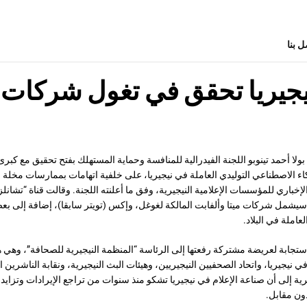
ل بنا
نيجيريا تحقق في تغول شركات ا
بولا أحمد تينوبو اللجنة الفيدرالية للمنافسة وحماية المستهلك بفتح تحقيق مع كبر
اء الاصطناعي التوليدي العاملة في نيجيريا، على خلفية اتهامات بممارسات مخلة 
إخباري للمؤسسات الإعلامية النيجيرية، وفق ما أعلنته اللجنة. وقالت قناة “تشانلز”
ق سيشمل شركات ميتا وألفابت المالكة لغوغل، وإكس (تويتر سابقا)، إضافة إلى ب
عاملة في البلاد.
ستجابة لعريضة مشتركة رفعتها إلى الرئاسة “المنظمة النيجيرية للصحافة”، وهي 
نيجيريا، واتحاد الصحفيين النيجيريين، وهيئات البث النيجيرية، ونقابة الناشرين ا
ية إلى أن صناعة الإعلام في نيجيريا تشكو منذ سنوات من تراجع الإيرادات وتزا
دون مقابل.