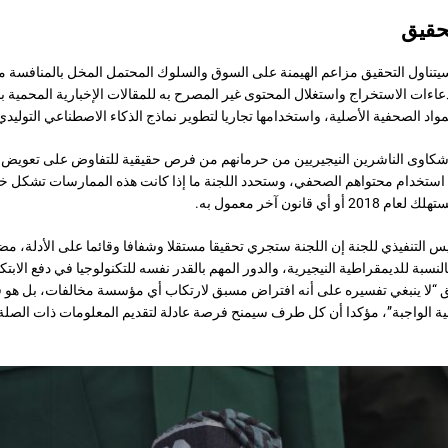
تحقيق
يتناول التحقيق مزاعم الهيمنة على السوق والسلوك المحتمل المخل بالمنافسة
دعاءات الاستخراج واستغلال المحتوى غير المصرح به للمقالات الإخبارية المحمية ب
مواد الصحفية الأصلية، واستخدامها تجاريا لتطوير نماذج الذكاء الاصطناعي التوليدي 
كاوى الناشرين النيجيريين من حرمانهم من فرص حقيقية للتفاوض على تعويض عا
 استخدام محتواهم الصحفي، وستحدد اللجنة ما إذا كانت هذه الممارسات تشكل خر
أي قانون آخر معمول به.
يس التنفيذي للجنة إن اللجنة ستجري تحقيقا مستقلا وشفافا وقائما على الأدلة، مضي
بالنسبة للديمقراطية النيجيرية، والدور المهم بالقدر نفسه للتكنولوجيا في دفع الابتكا
 “لا ينبغي تفسيره على أنه افتراض مسبق لارتكاب أي مؤسسة مخالفات، بل هو ف
ونية الواجبة”، مؤكدا أن كل طرف سيمنح فرصة عادلة لتقديم المعلومات ذات الصلة