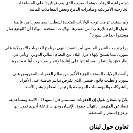
دولة راعية للإرهاب، وهو التصنيف الذي يفرض قيودا على المساعدات
‌‌الخارجية الأمريكية وصادرات الدفاع وبعض المعاملات المالية.
ولم يستبعد ترمب توجه الولايات المتحدة لشطب اسم سوريا من قائمة
الدول الراعية للإرهاب التي تصدرها الولايات ‌‌المتحدة، مؤكدا أن “الوضع صار
مستقرا جدا في سوريا”.
ووقّع ترمب الشهر الماضي أمرا ‌‌تنفيذيا ينهي برنامج العقوبات الأمريكية على
سوريا، مما يسمح بإنهاء عزل البلاد عن النظام المالي الدولي، ويأتي في
إطار تعهّد واشنطن بمساعدتها على إعادة الإعمار بعد حرب أهلية مدمرة.
وألغت ⁠⁠الولايات المتحدة الجزء الأكبر من نظام العقوبات المفروض على
سوريا وأبطلت قانون قيصر، الذي يفرض تدابير شاملة على الأفراد
والشركات والمؤسسات المرتبطة بالرئيس المخلوع ⁠⁠بشار الأسد.
لكنّ واشنطن تقول إن العقوبات ستستمر في استهداف الأسد ومساعديه،
فضلا عن المتهمين ⁠⁠بانتهاك حقوق الإنسان وجهات فاعلة ⁠⁠أخرى تقول إنها
تزعزع استقرار المنطقة.
تعاون حول لبنان