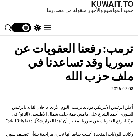
KUWAIT.TO
جميع المواضيع والأخبار منقولة من مصادرها
S
S
M
e
w
e
a
i
n
ترمب: رفعنا العقوبات عن
r
t
u
c
c
h
h
سوريا وقد تساعدنا في
c
o
l
ملف حزب الله
o
r
m
2026-07-08
o
d
e
أعلن الرئيس الأمريكي دونالد ترمب، اليوم الأربعاء، خلال لقائه بالرئيس
السوري أحمد الشرع على هامش قمة حلف شمال الأطلسي (الناتو) في
تركيا، رفع العقوبات عن سوريا، معتبرا أن “هذا القرار شكّل دفعا هائلا للبلاد”.
وكانت الولايات المتحدة أعلنت سابقا أنها تجري مراجعة بشأن تصنيف سوريا