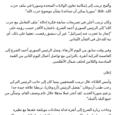
وألمح ترمب إلى إمكانية تعاون الولايات المتحدة وسوريا في ملف حزب
الله، قائلا: “سوريا يمكن أن تساعدنا بشأن موضوع حزب الله”.
وكان ترمب أعلن في تصريحات سابقة فكرة إحالة “ملف التعامل مع حزب
الله” إلى الرئيس السوري أحمد الشرع، باعتباره الأقدر حسب رؤيته على
“إنجاز ما عجزت عنه إسرائيل”. غير أن دمشق رفضت، تعقيبا على ذلك، أي
نية للتدخل في الشأن اللبناني.
وفي وقت سابق من اليوم الأربعاء، وصل الرئيس السوري أحمد الشرع إلى
العاصمة التركية أنقرة، بالتزامن مع تواصل أعمال اليوم الثاني من القمة
السادسة والثلاثين لحلف شمال الأطلسي.
إعلان
وأمس الثلاثاء، قال ترمب للصحفيين بينما كان إلى جانب الرئيس التركي
رجب طيب أردوغان: “بفضل الرئيس (أردوغان)، تربطنا علاقة جيدة جدا
بزعيم سوريا الجديد. لقد أنجز عملا مذهلا خلال عام ونصف العام، وتمكّن من
جمع البلد بأكمله”.
وجاءت زيارة الشرع إلى أنقرة غداة محادثات موسّعة عقدها مع نظيره