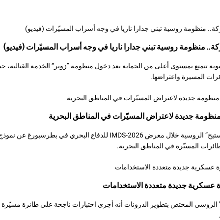
ة.. منظومة روسية تبني جدارا ناريا في وجه أسراب المسيّرات (فيديو)
ية تتمتع بمستوى أعلى من الحماية بعد دخول منظومة “زوبر” الخدمة القتالية، 
ئرات المسيرة واعتراضها.
ظومة جديدة لاعتراض المسيّرات في المناطق البحرية
كشفت مؤسسة “روستيخ” الروسية خلال معرض IMDS-2026 للدفاع البحري في بطر
رات المسيّرة في المناطق البحرية.
 عسكرية جديدة متعددة الاستخدامات
علن مركز “svarog” الروسي المختص بتطوير الدرونات أنه أجرى اختبارات ناجحة على طائرة مسي