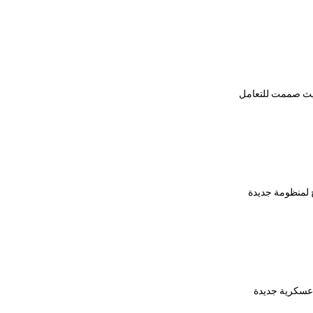
حيث صممت للتعامل
سبورغ عن نموذج لمنظومة جديدة
ّرة عسكرية جديدة