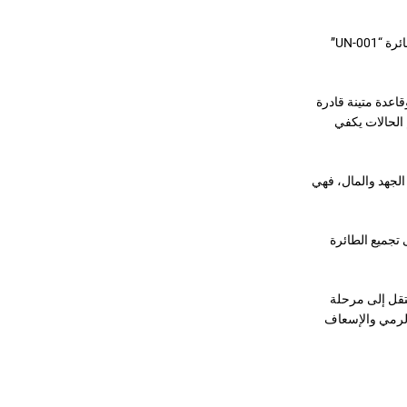
أكمل مركز مكافحة الطائرات المسيّرة التابع لمنطقة موسكو العسكرية الاختبارات التي أجريت على طائرة “UN-001”
اعدة متينة قادرة
عظم الحالات يكفي
الجهد والمال، فهي
 تجميع الطائرة
نتقل إلى مرحلة
والرمي والإسعاف