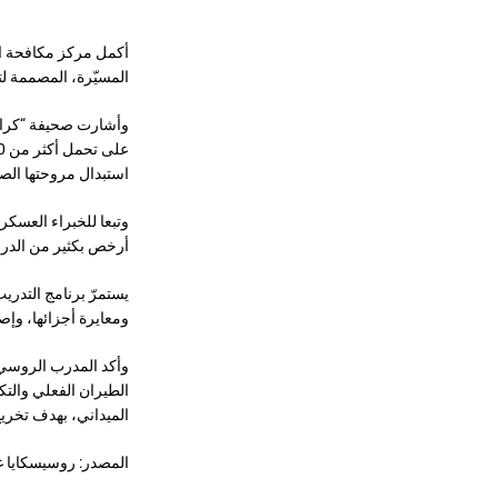
المسيّرة، المصممة لت
وأشارت صحيفة “كراسن
استبدال مروحتها الص
وتبعا للخبراء العسكر
أرخص بكثير من الدرون
يستمرّ برنامج التدري
ومعايرة أجزائها، وإص
وأكد المدرب الروسي “
الطيران الفعلي والتك
الميداني، بهدف تخري
المصدر: روسيسكايا غا