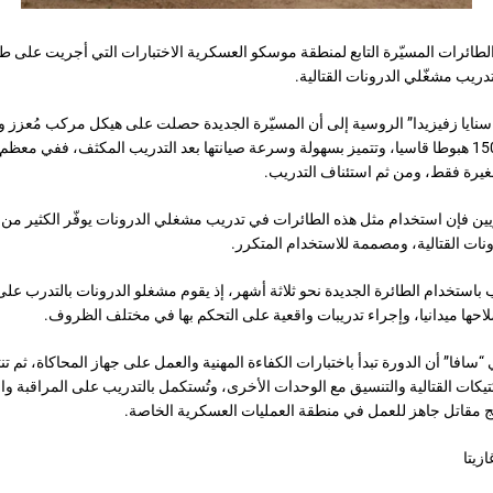
دريب مشغّلي الدرونات القتالية.
ايا زفيزيدا” الروسية إلى أن المسيّرة الجديدة حصلت على هيكل مركب مُعزز وق
على تحمل أكثر من 150 هبوطا قاسيا، وتتميز بسهولة وسرعة صيانتها بعد التدريب المكثف، ففي م
غيرة فقط، ومن ثم استئناف التدريب.
يين فإن استخدام مثل هذه الطائرات في تدريب مشغلي الدرونات يوفّر الكثير من 
ات القتالية، ومصممة للاستخدام المتكرر.
ب باستخدام الطائرة الجديدة نحو ثلاثة أشهر، إذ يقوم مشغلو الدرونات بالتدرب على
لاحها ميدانيا، وإجراء تدريبات واقعية على التحكم بها في مختلف الظروف.
سافا” أن الدورة تبدأ باختبارات الكفاءة المهنية والعمل على جهاز المحاكاة، ثم ت
تيكات القتالية والتنسيق مع الوحدات الأخرى، وتُستكمل بالتدريب على المراقبة 
ج مقاتل جاهز للعمل في منطقة العمليات العسكرية الخاصة.
زيتا