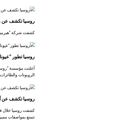
روسيا تكشف عن مسي
كشفت شركة “هيرميس”
روسيا تطور “عيونا
أعلنت مؤسسة “روستي
الروبوتات والطائرات 
روسيا تكشف عن أولى
كشفت روسيا خلال فعال
تتمتع بمواصفات مميز