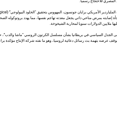
د المصري للاحتجاج رسميا.
وناقش البرنامج قصة الملياردير الأمريكي برايان
Im)، ومفاجأة إصابته بمرض مناعي ذاتي يجعل معدته تهاجم نفسها، مما يهدد بروتوكوله ال
يها ملايين الدولارات سنويا لمحاربة الشيخوخة.
لى الجدل السياسي في بريطانيا بشأن مسلسل الكرتون الروسي “ماشا والدب”، 
 بوقف عرضه بتهمة بث رسائل دعائية لروسيا، وهو ما نفته شركة الإنتاج مؤكدة براء