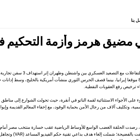
ل بنا
 مضيق هرمز وأزمة التحكيم ف
واستعرضت الحلقة التفاعلات مع التصعيد العسكر
لترد أمريكا بقصف 80 موقعا إيرانيا، بينما قصف الحرس الثوري منشآت أمريكية بالخليج، وسط إدانا
غاء ترخيص رفع العقوبات النفطية.
لى الأجواء الاستثنائية لقمة الناتو في أنقرة، حيث تحولت الشوارع إلى مناطق خ
 وتكليف آلاف من رجال الأمن بحماية الوفود، مع إخفاء المعالم القديمة وإيواء
 رصدت الحلقة الغضب الواسع للأوساط الرياضية عقب خسارة منتخب مصر أمام ا
قرارات تحكيمية وُصفت بالفضيحة؛ شمل