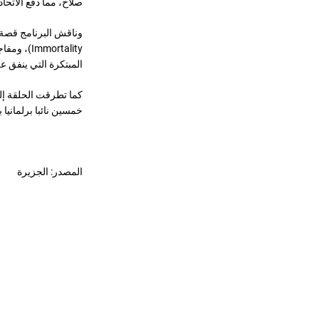
صلاح، مما دفع الاتحا
mortality
المبتكرة التي ينفق عل
كما تطرقت الحلقة إ
خمسين نائبا برلمانيا
المصدر: الجزيرة