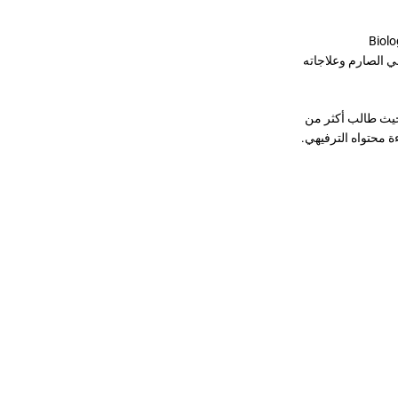
 جونسون، المهووس بتحقيق “الخلود البيولوجي” (Biological
صحي الصارم وعلاجاته
حيث طالب أكثر من
ة محتواه الترفيهي.