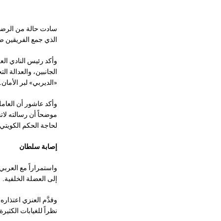
سادت حالة من الرضا د
الذي جمع الفريقين ضمن الجولة 13 لدوري زين الممتاز، وصبَّت 
وأكد رئيس النادي العر
الجانبين، والعدالة ا
«الديربي» لبر الأمان.
وأكد عاشور أن العامل
موضحاً أن رسالته لات
لحاجة الحكم الكويتي 
إصابة سلطان
واستمراراً مع العرب
إلى العضلة الخلفية.
وقدَّم العنزي اعتذاره
نظراً للغيابات الكث