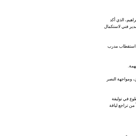
اهيم، الذي أكد
مدير فني لاستكمال
ة استقطاب مدرب
همة.
يد لـ«الأصفر» عقب نهاية الجولة 14 من دوري زين، ومواجهة النصر
وع في توليفة
من تراجع لياقة