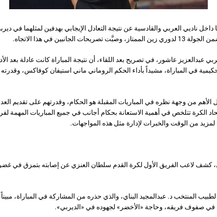
اخل ناديي العربي والقادسية عن نتيجة التعادل الإيجابي بهدفين لمثلهما في ديربي
تصريحات الجانبين في هذا الاتجاه.
بي عبدالعزيز عاشور، في تصريح بعد اللقاء، أن نتيجة المباراة كانت عادلة بعد الأ
لتحكيمية في المباراة، مشيداً بأداء الحكم الروماني ماني استيفان كوفاكس، وقدرته 
 الأهم من وجهة نظره في المباريات المقبلة هو الحكام، وقدرتهم على تقديم العدا
حاد الكرة تتلخص في أهمية الاستعانة بحكام أجانب في جميع المباريات المهمة لفر
لمزيد من الوقت والخبرات لإدارة مثل هذه المواجهات.
ي، كشف لاعب الفريق الأول لكرة القدم سلطان العنزي عن إصابته بتمزق في غضر
 لطبيب المنتخب د. عبدالمجيد البناي، والذي حذره من المشاركة في المباراة، مبيناً 
يرة في صفوف فريقه، وحاجة «الأخضر» لجهوده في «الديربي».