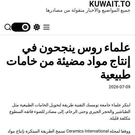
KUWAIT.TO
جميع المواضيع والأخبار منقولة من مصادرها
S
S
M
e
w
e
a
i
n
علماء روس ينجحون في
r
t
u
c
c
h
h
إنتاج مواد مضيئة من خامات
c
o
l
طبيعية
o
r
m
2026-07-09
o
d
e
ابتكر علماء جامعة تومسك التقنية طريقة لتحويل الخامات الطبيعية مثل
الطباشير والحجر الجيري وحتى الرخام، إلى مصادر للضوء فائقة السطوع
بتكلفة قليلة.
ووفقا لمجلة Ceramics International تسمح الطريقة المبتكرة بإنتاج مواد