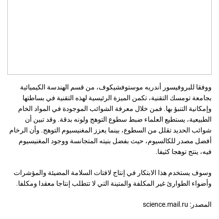
ووفقا للبروفيسور أندريه موستوفشيكوف، من قسم الهندسة الكيميائية
بجامعة تومسك التقنية، تكمن الميزة الرئيسية لهذه التقنية في بساطتها
وإمكانية التنبؤ بها. فمن خلال معرفة الشوائب الموجودة في المواد الخام
الطبيعية، يستطيع العلماء ضبط سطوع التوهج ولونه بدقة. وقد تبين أن
شوائب الحديد تقلل من السطوع، بينما يعزز المغنيسيوم التوهج. وأن الرخام
أفضل مصدر للكالسيوم، حيث بفضل بنيته المتجانسة ووجود المغنيسيوم
فيه، ينتج توهجا كثيفا.
وسوف يستخدم هذا الابتكار في إنتاج لافتات السلامة المضيئة والمؤشرات
وأضواء الطوارئ غير المكلفة والمتينة التي لا تتطلب إنتاجا معقدا ومكلفا.
المصدر: science.mail.ru