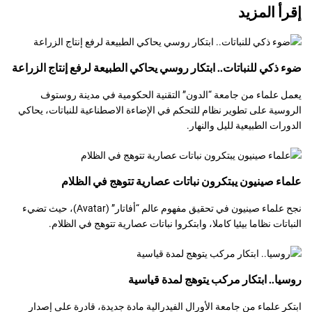
إقرأ المزيد
ضوء ذكي للنباتات.. ابتكار روسي يحاكي الطبيعة لرفع إنتاج الزراعة
يعمل علماء من جامعة “الدون” التقنية الحكومية في مدينة روستوف
الروسية على تطوير نظام للتحكم في الإضاءة الاصطناعية للنباتات، يحاكي
الدورات الطبيعية لليل والنهار.
علماء صينيون يبتكرون نباتات عصارية تتوهج في الظلام
نجح علماء صينيون في تحقيق مفهوم عالم “أفاتار” (Avatar)، حيث تضيء
النباتات نظاما بيئيا كاملا، وابتكروا نباتات عصارية تتوهج في الظلام.
روسيا.. ابتكار مركب يتوهج لمدة قياسية
ابتكر علماء من جامعة الأورال الفيدرالية مادة جديدة، قادرة على إصدار