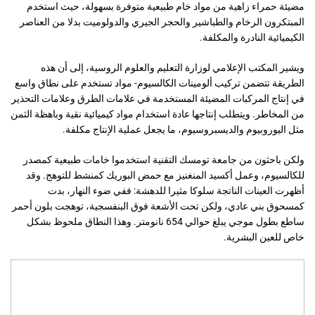
مضيئة حمراء زاهية من مواد خام طبيعية متوفرة بسهولة، حيث استخدم
المبتكرون الرخام والطباشير والحجر الجيري والدولوميت بدلا من العناصر
الكيميائية النادرة والمكلفة.
ويشير المكتب الإعلامي لوزارة التعليم والعلوم الروسية، إلى أن هذه
الطريقة تتضمن تركيب ألومينات الكالسيوم- مواد تستخدم على نطاق واسع
في إنتاج المركبات المضيئة المستخدمة في علامات الطرق وعلامات التحذير
من المخاطر. ويتطلب إنتاجها عادة استخدام مواد كيميائية نقية وباهظة الثمن
مثل اليوروبيوم والديسبروسيوم، ما يجعل عملية الإنتاج مكلفة.
ولكن باحثون من جامعة تومسك التقنية استخدموا خامات طبيعية كمصدر
للكالسيوم، وعمل أكسيد المنغنيز مع حمض البوريك كمنشط للتوهج. وقد
أظهرت العينات الناتجة سلوكا مثيرا للدهشة: ففي ضوء النهار، بدت
كمسحوق بني عادي، ولكن تحت الأشعة فوق البنفسجية، توهجت بلون أحمر
ساطع بطول موجي يبلغ حوالي 654 نانومتر. وهذا النطاق ملحوظ بشكل
خاص للعين البشرية.