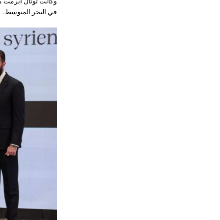
وكانت توتال أبرمت م
في ⁠⁠البحر المتوسط.