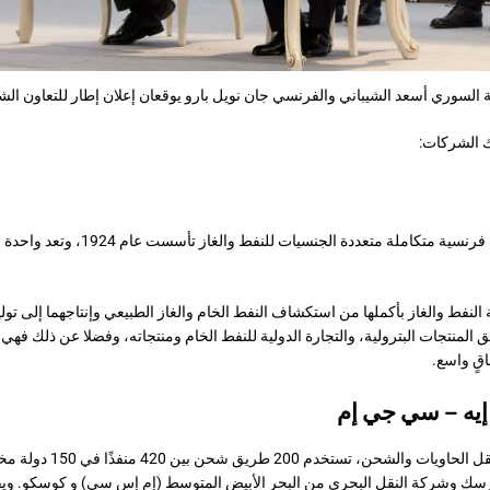
ة السوري أسعد الشيباني والفرنسي جان نويل بارو يوقعان إعلان إطار للتعاون الش
ك الشركات:
هي مجموعة شركات فرنسية متكاملة متعددة الجنسيا
لنفط والغاز بأكملها من استكشاف النفط الخام والغاز الطبيعي وإنتاجهما إلى تولي
 المنتجات البترولية، والتجارة الدولية للنفط الخام ومنتجاته، وفضلا عن ذلك فه
اقٍ واسع.
يه – سي جي إم
هي شركة فرنسية لنقل الحاويات وال
سك وشركة النقل البحري من البحر الأبيض المتوسط (إم إس سي) و كوسكو. ويق