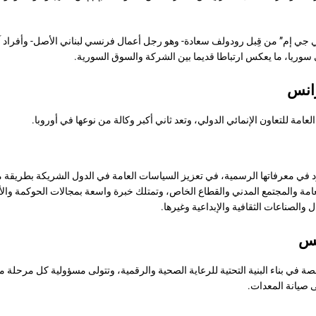
ي جي إم” من قِبل رودولف سعادة- وهو رجل أعمال فرنسي لبناني الأصل- وأفراد 
 سوريا، ما يعكس ارتباطا قديما بين الشركة والسوق السورية.
انس
لعامة للتعاون الإنمائي الدولي، وتعد ثاني أكبر وكالة من نوعها في أوروبا.
د في معرفاتها الرسمية، في تعزيز السياسات العامة في الدول الشريكة بطريقة م
عامة والمجتمع المدني والقطاع الخاص، وتمتلك خبرة واسعة بمجالات الحوكمة وال
ل والصناعات الثقافية والإبداعية وغيرها.
تس
في بناء البنية التحتية للرعاية الصحية والرقمية، وتتولى مسؤولية كل مرحلة
ى صيانة المعدات.