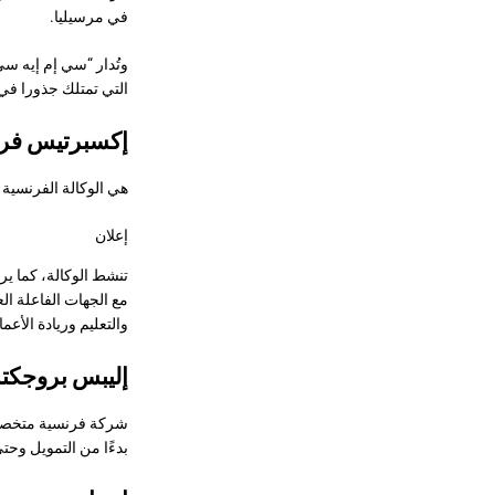
في مرسيليا.
وتُدار “سي إم إيه س
التي تمتلك جذورا في
إكسبرتيس فر
هي الوكالة الفرنسية ا
إعلان
تنشط الوكالة، كما ير
مع الجهات الفاعلة ال
والتعليم وريادة الأعما
إليبس بروجك
شركة فرنسية متخصصة 
بدءًا من التمويل وحت