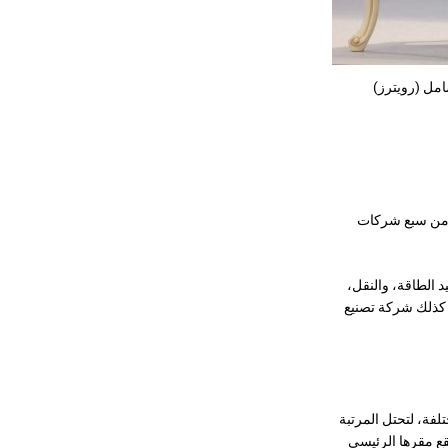
امل (رويترز)
ت للنفط والغاز تأسست عام 1924، وتعد واحدة من سبع شركات
د الطاقة، والنقل،
ي كذلك شركة تصنيع
شحن، تستخدم 200 طريق شحن بين 420 منفذًا في 150 دولة مختلفة، لتحتل المرتبة
ع مقرها الرئيسي