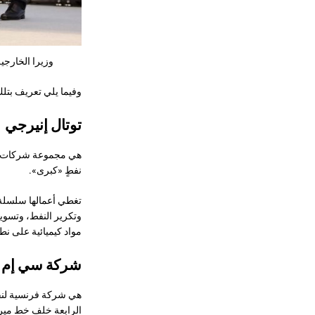
وزيرا الخارجي
وفيما يلي تعريف بتل
توتال إنيرجي
نفطٍ «كبرى».
تغطي أعمالها سلسلة ا
وتكرير النفط، وتسويق
مواد كيميائية على نط
شركة سي إم إ
الرابعة خلف خط مير