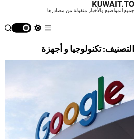
KUWAIT.TO
جميع المواضيع والأخبار منقولة من مصادرها
S
S
M
e
w
e
a
i
n
r
t
u
التصنيف:
تكنولوجيا و أجهزة
c
c
h
h
c
o
l
o
r
m
o
d
e